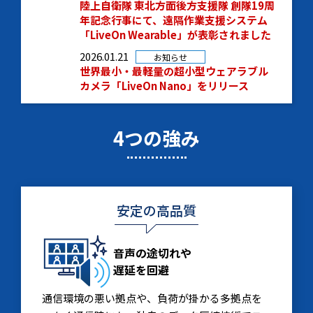
陸上自衛隊 東北方面後方支援隊 創隊19周
年記念行事にて、遠隔作業支援システム
「LiveOn Wearable」が表彰されました
2026.01.21
お知らせ
世界最小・最軽量の超小型ウェアラブル
カメラ「LiveOn Nano」をリリース
4つの強み
安定の高品質
音声の途切れや
遅延を回避
通信環境の悪い拠点や、負荷が掛かる多拠点を