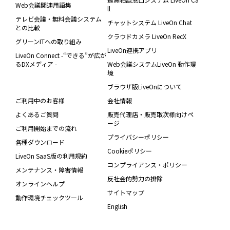
Web会議関連用語集
ll
テレビ会議・無料会議システム
チャットシステム LiveOn Chat
との比較
クラウドカメラ LiveOn RecX
グリーンITへの取り組み
LiveOn連携アプリ
LiveOn Connect -“できる”が広が
るDXメディア -
Web会議システムLiveOn 動作環
境
ブラウザ版LiveOnについて
ご利用中のお客様
会社情報
よくあるご質問
販売代理店・販売取次様向けペ
ージ
ご利用開始までの流れ
プライバシーポリシー
各種ダウンロード
Cookieポリシー
LiveOn SaaS版の利用規約
コンプライアンス・ポリシー
メンテナンス・障害情報
反社会的勢力の排除
オンラインヘルプ
サイトマップ
動作環境チェックツール
English