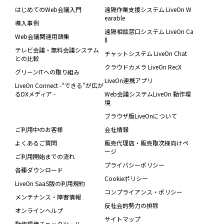
はじめてのWeb会議入門
遠隔作業支援システム LiveOn W
earable
導入事例
遠隔相談窓口システム LiveOn Ca
Web会議関連用語集
ll
テレビ会議・無料会議システム
チャットシステム LiveOn Chat
との比較
クラウドカメラ LiveOn RecX
グリーンITへの取り組み
LiveOn連携アプリ
LiveOn Connect -“できる”が広が
るDXメディア -
Web会議システムLiveOn 動作環
境
ブラウザ版LiveOnについて
ご利用中のお客様
会社情報
よくあるご質問
販売代理店・販売取次様向けペ
ージ
ご利用開始までの流れ
プライバシーポリシー
各種ダウンロード
Cookieポリシー
LiveOn SaaS版の利用規約
コンプライアンス・ポリシー
メンテナンス・障害情報
反社会的勢力の排除
オンラインヘルプ
サイトマップ
動作環境チェックツール