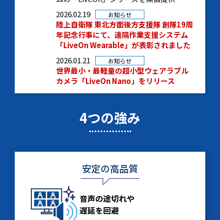
2026.02.19
お知らせ
陸上自衛隊 東北方面後方支援隊 創隊19周
年記念行事にて、遠隔作業支援システム
「LiveOn Wearable」が表彰されました
2026.01.21
お知らせ
世界最小・最軽量の超小型ウェアラブル
カメラ「LiveOn Nano」をリリース
4つの強み
安定の高品質
音声の途切れや
遅延を回避