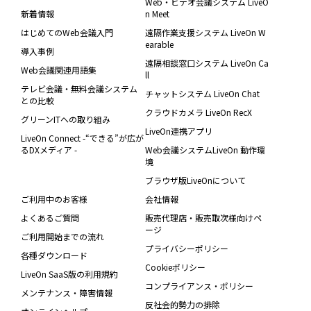
Web・ビデオ会議システム LiveO
新着情報
n Meet
はじめてのWeb会議入門
遠隔作業支援システム LiveOn W
earable
導入事例
遠隔相談窓口システム LiveOn Ca
Web会議関連用語集
ll
テレビ会議・無料会議システム
チャットシステム LiveOn Chat
との比較
クラウドカメラ LiveOn RecX
グリーンITへの取り組み
LiveOn連携アプリ
LiveOn Connect -“できる”が広が
るDXメディア -
Web会議システムLiveOn 動作環
境
ブラウザ版LiveOnについて
ご利用中のお客様
会社情報
よくあるご質問
販売代理店・販売取次様向けペ
ージ
ご利用開始までの流れ
プライバシーポリシー
各種ダウンロード
Cookieポリシー
LiveOn SaaS版の利用規約
コンプライアンス・ポリシー
メンテナンス・障害情報
反社会的勢力の排除