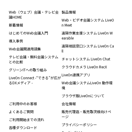
Web（ウェブ）会議・テレビ会
製品情報
議HOME
Web・ビデオ会議システム LiveO
新着情報
n Meet
はじめてのWeb会議入門
遠隔作業支援システム LiveOn W
earable
導入事例
遠隔相談窓口システム LiveOn Ca
Web会議関連用語集
ll
テレビ会議・無料会議システム
チャットシステム LiveOn Chat
との比較
クラウドカメラ LiveOn RecX
グリーンITへの取り組み
LiveOn連携アプリ
LiveOn Connect -“できる”が広が
るDXメディア -
Web会議システムLiveOn 動作環
境
ブラウザ版LiveOnについて
ご利用中のお客様
会社情報
よくあるご質問
販売代理店・販売取次様向けペ
ージ
ご利用開始までの流れ
プライバシーポリシー
各種ダウンロード