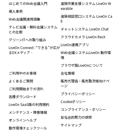
はじめてのWeb会議入門
遠隔作業支援システム LiveOn W
earable
導入事例
遠隔相談窓口システム LiveOn Ca
Web会議関連用語集
ll
テレビ会議・無料会議システム
チャットシステム LiveOn Chat
との比較
クラウドカメラ LiveOn RecX
グリーンITへの取り組み
LiveOn連携アプリ
LiveOn Connect -“できる”が広が
るDXメディア -
Web会議システムLiveOn 動作環
境
ブラウザ版LiveOnについて
ご利用中のお客様
会社情報
よくあるご質問
販売代理店・販売取次様向けペ
ージ
ご利用開始までの流れ
プライバシーポリシー
各種ダウンロード
Cookieポリシー
LiveOn SaaS版の利用規約
コンプライアンス・ポリシー
メンテナンス・障害情報
反社会的勢力の排除
オンラインヘルプ
サイトマップ
動作環境チェックツール