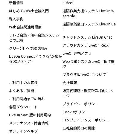
新着情報
n Meet
はじめてのWeb会議入門
遠隔作業支援システム LiveOn W
earable
導入事例
遠隔相談窓口システム LiveOn Ca
Web会議関連用語集
ll
テレビ会議・無料会議システム
チャットシステム LiveOn Chat
との比較
クラウドカメラ LiveOn RecX
グリーンITへの取り組み
LiveOn連携アプリ
LiveOn Connect -“できる”が広が
るDXメディア -
Web会議システムLiveOn 動作環
境
ブラウザ版LiveOnについて
ご利用中のお客様
会社情報
よくあるご質問
販売代理店・販売取次様向けペ
ージ
ご利用開始までの流れ
プライバシーポリシー
各種ダウンロード
Cookieポリシー
LiveOn SaaS版の利用規約
コンプライアンス・ポリシー
メンテナンス・障害情報
反社会的勢力の排除
オンラインヘルプ