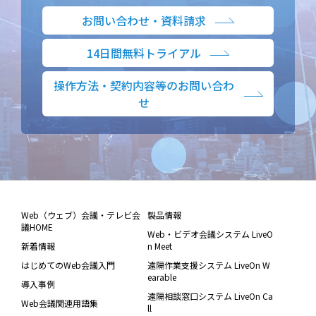
お問い合わせ・資料請求
14日間無料トライアル
操作方法・契約内容等のお問い合わ
せ
Web（ウェブ）会議・テレビ会
製品情報
議HOME
Web・ビデオ会議システム LiveO
新着情報
n Meet
はじめてのWeb会議入門
遠隔作業支援システム LiveOn W
earable
導入事例
遠隔相談窓口システム LiveOn Ca
Web会議関連用語集
ll