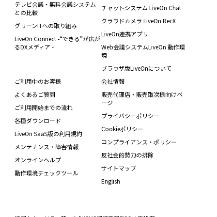
テレビ会議・無料会議システム
チャットシステム LiveOn Chat
との比較
クラウドカメラ LiveOn RecX
グリーンITへの取り組み
LiveOn連携アプリ
LiveOn Connect -“できる”が広が
るDXメディア -
Web会議システムLiveOn 動作環
境
ブラウザ版LiveOnについて
ご利用中のお客様
会社情報
よくあるご質問
販売代理店・販売取次様向けペ
ージ
ご利用開始までの流れ
プライバシーポリシー
各種ダウンロード
Cookieポリシー
LiveOn SaaS版の利用規約
コンプライアンス・ポリシー
メンテナンス・障害情報
反社会的勢力の排除
オンラインヘルプ
サイトマップ
動作環境チェックツール
English