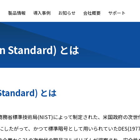
製品情報
導入事例
お知らせ
会社概要
サポート
ble
LiveOn Nano
LiveOn Call
LiveOn Chat
LiveOn RecX
LiveOn SSO+
L
on Standard) とは
 Standard) とは
dard)とは、米国商務省標準技術局(NIST)によって制定された、米国政
たがって、かつて標準暗号として用いられていたDES(1977