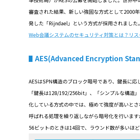
準技術局）がAESの公募を開始しました。世界
審査された結果、新しい強固な方式として2000年にベル
発した「Rijndael」という方式が採用されまし
Web会議システムのセキュリティ対策とは？リ
AES(Advanced Encryption 
AESはSPN構造のブロック暗号であり、鍵長に応じて
「鍵長は128/192/256bit」、「シンプル
化している方式の中では、極めて強度が高いとされ
呼ばれる処理を繰り返しながら暗号化を行いますが
56ビットのときは14回で、ラウンド数が多いほ