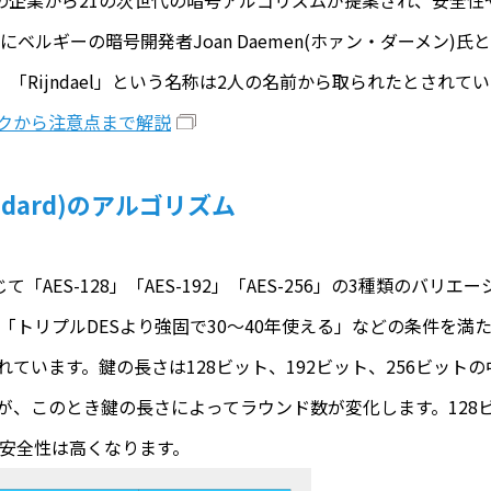
中の企業から21の次世代の暗号アルゴリズムが提案され、安全
ギーの暗号開発者Joan Daemen(ホァン・ダーメン)氏とVin
た。「Rijndael」という名称は2人の名前から取られたとされて
スクから注意点まで解説
Standard)のアルゴリズム
「AES-128」「AES-192」「AES-256」の3種類のバリ
な構造」「トリプルDESより強固で30～40年使える」などの条件
ています。鍵の長さは128ビット、192ビット、256ビット
、このとき鍵の長さによってラウンド数が変化します。128ビッ
ど安全性は高くなります。