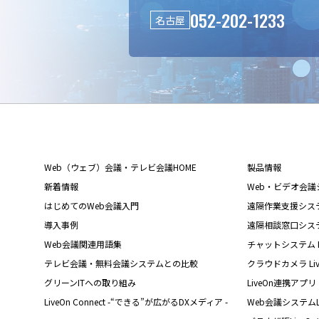
052-202-1233
名古屋
Web（ウェブ）会議・テレビ会議HOME
製品情報
新着情報
Web・ビデオ会議シス
はじめてのWeb会議入門
遠隔作業支援システム L
導入事例
遠隔相談窓口システム L
Web会議関連用語集
チャットシステム Liv
テレビ会議・無料会議システムとの比較
クラウドカメラ Live
グリーンITへの取り組み
LiveOn連携アプリ
LiveOn Connect -“できる”が広がるDXメディア -
Web会議システムL