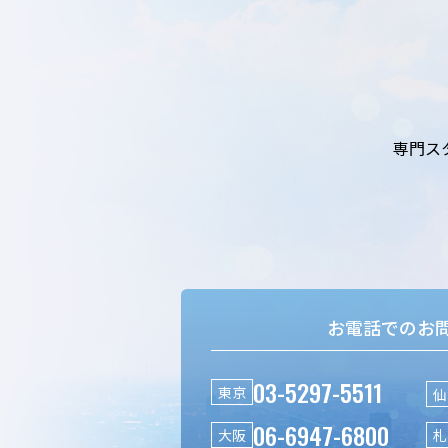
専門ス
お電話でのお
03-5297-5511
東京
仙
06-6947-6800
大阪
札