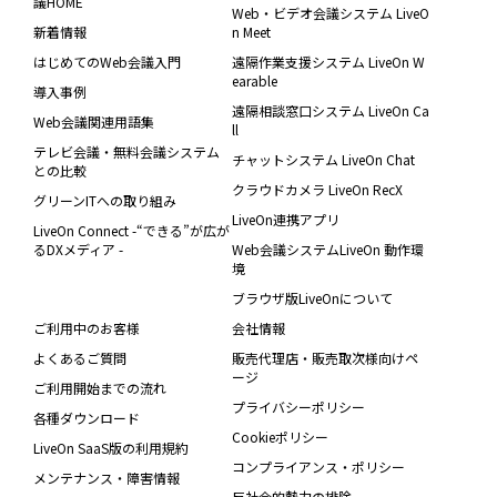
議HOME
Web・ビデオ会議システム LiveO
新着情報
n Meet
はじめてのWeb会議入門
遠隔作業支援システム LiveOn W
earable
導入事例
遠隔相談窓口システム LiveOn Ca
Web会議関連用語集
ll
テレビ会議・無料会議システム
チャットシステム LiveOn Chat
との比較
クラウドカメラ LiveOn RecX
グリーンITへの取り組み
LiveOn連携アプリ
LiveOn Connect -“できる”が広が
るDXメディア -
Web会議システムLiveOn 動作環
境
ブラウザ版LiveOnについて
ご利用中のお客様
会社情報
よくあるご質問
販売代理店・販売取次様向けペ
ージ
ご利用開始までの流れ
プライバシーポリシー
各種ダウンロード
Cookieポリシー
LiveOn SaaS版の利用規約
コンプライアンス・ポリシー
メンテナンス・障害情報
反社会的勢力の排除