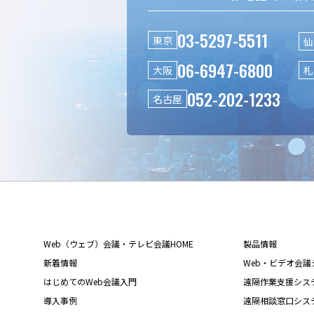
03-5297-5511
東京
仙
06-6947-6800
大阪
札
052-202-1233
名古屋
Web（ウェブ）会議・テレビ会議HOME
製品情報
新着情報
Web・ビデオ会議シス
はじめてのWeb会議入門
遠隔作業支援システム L
導入事例
遠隔相談窓口システム L