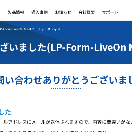
製品情報
導入事例
お知らせ
会社概要
サポート
ble
LiveOn Nano
LiveOn Call
LiveOn Chat
LiveOn RecX
LiveOn SSO+
L
orm-LiveOn Meetバーチャルオフィス)
した(LP-Form-LiveOn
問い合わせありがとうございま
した
ールアドレスにメールが送信されますので、内容に間違いがな