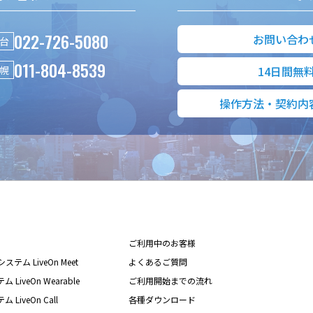
022-726-5080
お問い合わ
台
011-804-8539
幌
14日間無
操作方法・契約内
ご利用中のお客様
テム LiveOn Meet
よくあるご質問
iveOn Wearable
ご利用開始までの流れ
iveOn Call
各種ダウンロード