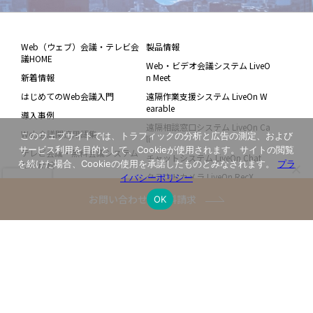
Web（ウェブ）会議・テレビ会
製品情報
議HOME
Web・ビデオ会議システム LiveO
新着情報
n Meet
はじめてのWeb会議入門
遠隔作業支援システム LiveOn W
earable
導入事例
遠隔相談窓口システム LiveOn Ca
Web会議関連用語集
このウェブサイトでは、トラフィックの分析と広告の測定、および
ll
サービス利用を目的として、Cookieが使用されます。サイトの閲覧
テレビ会議・無料会議システム
チャットシステム LiveOn Chat
を続けた場合、Cookieの使用を承諾したものとみなされます。
プラ
との比較
クラウドカメラ LiveOn RecX
イバシーポリシー
グリーンITへの取り組み
LiveOn連携アプリ
お問い合わせ・資料請求
OK
LiveOn Connect -“できる”が広が
るDXメディア -
Web会議システムLiveOn 動作環
境
ブラウザ版LiveOnについて
ご利用中のお客様
会社情報
よくあるご質問
販売代理店・販売取次様向けペ
ージ
ご利用開始までの流れ