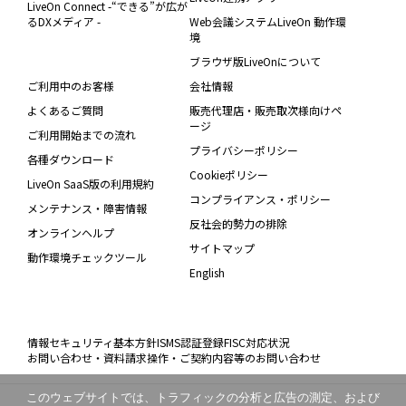
LiveOn Connect -“できる”が広が
るDXメディア -
Web会議システムLiveOn 動作環
境
ブラウザ版LiveOnについて
ご利用中のお客様
会社情報
よくあるご質問
販売代理店・販売取次様向けペ
ージ
ご利用開始までの流れ
プライバシーポリシー
各種ダウンロード
Cookieポリシー
LiveOn SaaS版の利用規約
コンプライアンス・ポリシー
メンテナンス・障害情報
反社会的勢力の排除
オンラインヘルプ
サイトマップ
動作環境チェックツール
English
情報セキュリティ基本方針
ISMS認証登録
FISC対応状況
お問い合わせ・資料請求
操作・ご契約内容等のお問い合わせ
このウェブサイトでは、トラフィックの分析と広告の測定、および