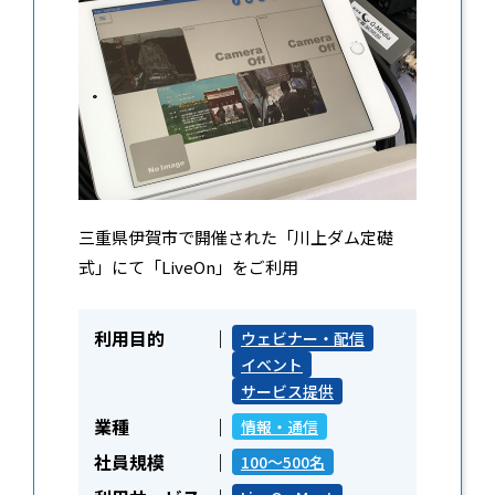
三重県伊賀市で開催された「川上ダム定礎
式」にて「LiveOn」をご利用
利用目的
ウェビナー・配信
イベント
サービス提供
業種
情報・通信
社員規模
100～500名