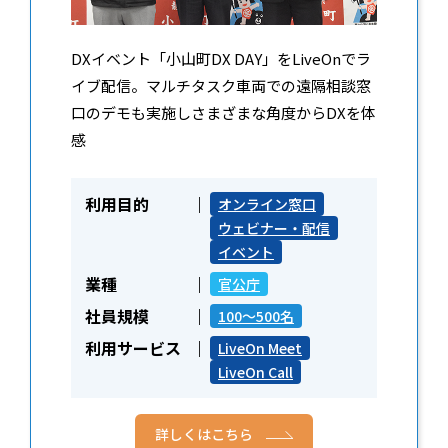
DXイベント「小山町DX DAY」をLiveOnでラ
イブ配信。マルチタスク車両での遠隔相談窓
口のデモも実施しさまざまな角度からDXを体
感
利用目的
オンライン窓口
ウェビナー・配信
イベント
業種
官公庁
社員規模
100～500名
利用サービス
LiveOn Meet
LiveOn Call
詳しくはこちら