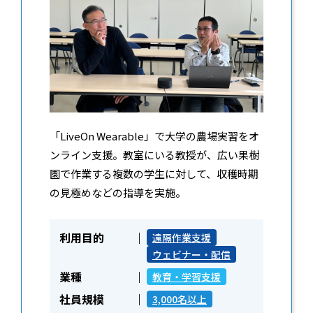
「LiveOn Wearable」で大学の農場実習をオ
ンライン支援。教室にいる教授が、広い果樹
園で作業する複数の学生に対して、収穫時期
の見極めなどの指導を実施。
利用目的
遠隔作業支援
ウェビナー・配信
業種
教育・学習支援
社員規模
3,000名以上