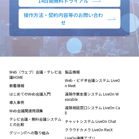
14日間無料トライアル
操作方法・契約内容等のお問い合わ
せ
Web（ウェブ）会議・テレビ会
製品情報
議HOME
Web・ビデオ会議システム LiveO
新着情報
n Meet
はじめてのWeb会議入門
遠隔作業支援システム LiveOn W
earable
導入事例
遠隔相談窓口システム LiveOn Ca
Web会議関連用語集
ll
テレビ会議・無料会議システム
チャットシステム LiveOn Chat
との比較
クラウドカメラ LiveOn RecX
グリーンITへの取り組み
LiveOn連携アプリ