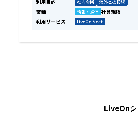
利用目的
社内会議
海外との接続
業種
社員規模
情報・通信
利用サービス
LiveOn Meet
LiveO