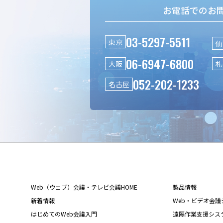
お電話でのお
03-5297-5511
東京
仙
06-6947-6800
大阪
札
052-202-1233
名古屋
Web（ウェブ）会議・テレビ会議HOME
製品情報
新着情報
Web・ビデオ会議シス
はじめてのWeb会議入門
遠隔作業支援システム L