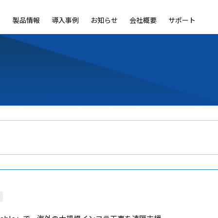
製品情報
導入事例
お知らせ
会社概要
サポート
ble
LiveOn Nano
LiveOn Call
LiveOn Chat
LiveOn RecX
LiveOn SSO+
L