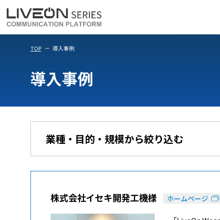
LiveOn Meet
LiveOn Weara
TOP
導入事例
導入事例
業種・目的・規模から絞り込む
株式会社イセキ開発工機様
ホームページ