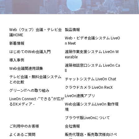
Web（ウェブ）会議・テレビ会
製品情報
議HOME
Web・ビデオ会議システム LiveO
新着情報
n Meet
はじめてのWeb会議入門
遠隔作業支援システム LiveOn W
earable
導入事例
遠隔相談窓口システム LiveOn Ca
Web会議関連用語集
ll
テレビ会議・無料会議システム
チャットシステム LiveOn Chat
との比較
クラウドカメラ LiveOn RecX
グリーンITへの取り組み
LiveOn連携アプリ
LiveOn Connect -“できる”が広が
るDXメディア -
Web会議システムLiveOn 動作環
境
ブラウザ版LiveOnについて
ご利用中のお客様
会社情報
よくあるご質問
販売代理店・販売取次様向けペ