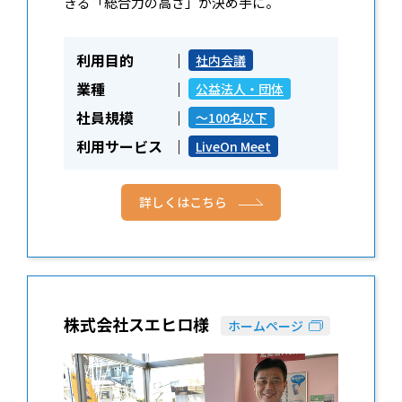
きる「総合力の高さ」が決め手に。
利用目的
社内会議
業種
公益法人・団体
社員規模
～100名以下
利用サービス
LiveOn Meet
詳しくはこちら
株式会社スエヒロ様
ホームページ