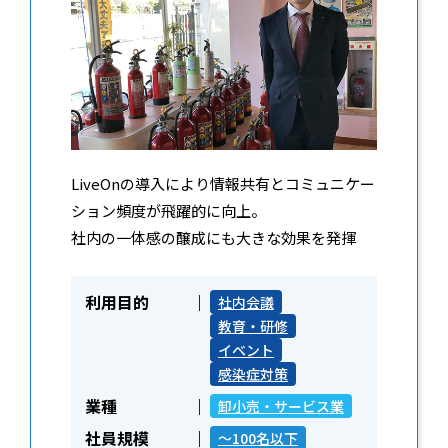
LiveOnの導入により情報共有とコミュニケー
ション頻度が飛躍的に向上。
社内の一体感の醸成にも大きな効果を発揮
利用目的
社内会議
教育・研修
イベント
感染症対策
業種
卸小売・サービス業
社員規模
～100名以下