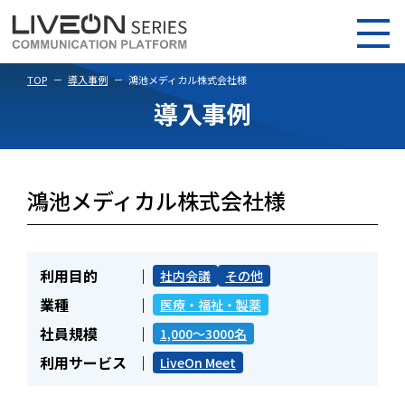
TOP
導入事例
鴻池メディカル株式会社様
導入事例
鴻池メディカル株式会社様
利用目的
社内会議
その他
業種
医療・福祉・製薬
社員規模
1,000～3000名
利用サービス
LiveOn Meet