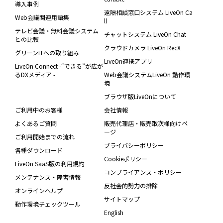
導入事例
遠隔相談窓口システム LiveOn Ca
Web会議関連用語集
ll
テレビ会議・無料会議システム
チャットシステム LiveOn Chat
との比較
クラウドカメラ LiveOn RecX
グリーンITへの取り組み
LiveOn連携アプリ
LiveOn Connect -“できる”が広が
るDXメディア -
Web会議システムLiveOn 動作環
境
ブラウザ版LiveOnについて
ご利用中のお客様
会社情報
よくあるご質問
販売代理店・販売取次様向けペ
ージ
ご利用開始までの流れ
プライバシーポリシー
各種ダウンロード
Cookieポリシー
LiveOn SaaS版の利用規約
コンプライアンス・ポリシー
メンテナンス・障害情報
反社会的勢力の排除
オンラインヘルプ
サイトマップ
動作環境チェックツール
English