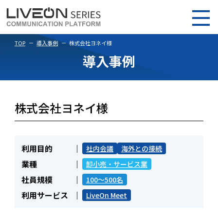
TOP
導入事例
株式会社ヨネイ様
導入事例
株式会社ヨネイ様
利用目的
社内会議
海外との接続
業種
卸小売・サービス業
社員規模
100～500名
利用サービス
LiveOn Meet