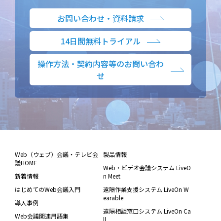
お問い合わせ・資料請求
14日間無料トライアル
操作方法・契約内容等のお問い合わ
せ
Web（ウェブ）会議・テレビ会
製品情報
議HOME
Web・ビデオ会議システム LiveO
新着情報
n Meet
はじめてのWeb会議入門
遠隔作業支援システム LiveOn W
earable
導入事例
遠隔相談窓口システム LiveOn Ca
Web会議関連用語集
ll