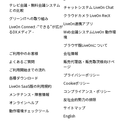
テレビ会議・無料会議システム
チャットシステム LiveOn Chat
との比較
クラウドカメラ LiveOn RecX
グリーンITへの取り組み
LiveOn連携アプリ
LiveOn Connect -“できる”が広が
るDXメディア -
Web会議システムLiveOn 動作環
境
ブラウザ版LiveOnについて
ご利用中のお客様
会社情報
よくあるご質問
販売代理店・販売取次様向けペ
ージ
ご利用開始までの流れ
プライバシーポリシー
各種ダウンロード
Cookieポリシー
LiveOn SaaS版の利用規約
コンプライアンス・ポリシー
メンテナンス・障害情報
反社会的勢力の排除
オンラインヘルプ
サイトマップ
動作環境チェックツール
English