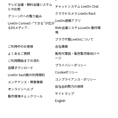
テレビ会議・無料会議システム
チャットシステム LiveOn Chat
との比較
クラウドカメラ LiveOn RecX
グリーンITへの取り組み
LiveOn連携アプリ
LiveOn Connect -“できる”が広が
るDXメディア -
Web会議システムLiveOn 動作環
境
ブラウザ版LiveOnについて
ご利用中のお客様
会社情報
よくあるご質問
販売代理店・販売取次様向けペ
ージ
ご利用開始までの流れ
プライバシーポリシー
各種ダウンロード
Cookieポリシー
LiveOn SaaS版の利用規約
コンプライアンス・ポリシー
メンテナンス・障害情報
反社会的勢力の排除
オンラインヘルプ
サイトマップ
動作環境チェックツール
English