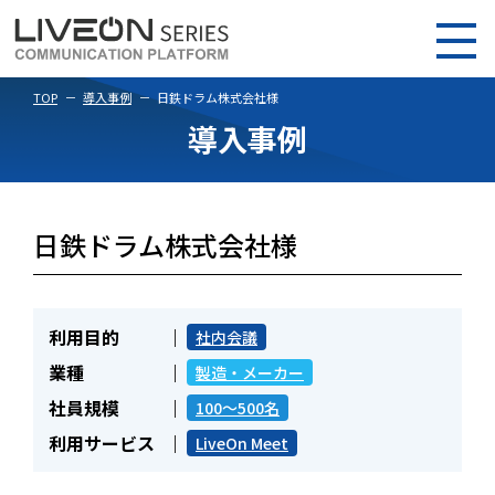
TOP
導入事例
日鉄ドラム株式会社様
導入事例
日鉄ドラム株式会社様
利用目的
社内会議
業種
製造・メーカー
社員規模
100～500名
利用サービス
LiveOn Meet