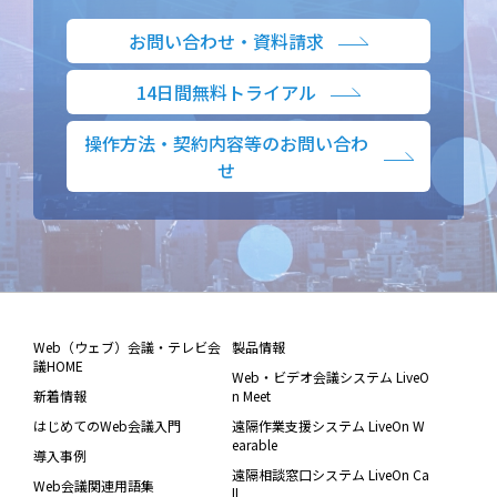
お問い合わせ・資料請求
14日間無料トライアル
操作方法・契約内容等のお問い合わ
せ
Web（ウェブ）会議・テレビ会
製品情報
議HOME
Web・ビデオ会議システム LiveO
新着情報
n Meet
はじめてのWeb会議入門
遠隔作業支援システム LiveOn W
earable
導入事例
遠隔相談窓口システム LiveOn Ca
Web会議関連用語集
ll