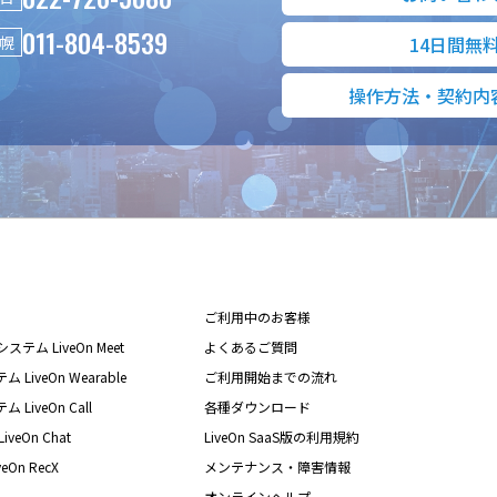
011-804-8539
幌
14日間無
操作方法・契約内
ご利用中のお客様
テム LiveOn Meet
よくあるご質問
iveOn Wearable
ご利用開始までの流れ
iveOn Call
各種ダウンロード
eOn Chat
LiveOn SaaS版の利用規約
On RecX
メンテナンス・障害情報
オンラインヘルプ