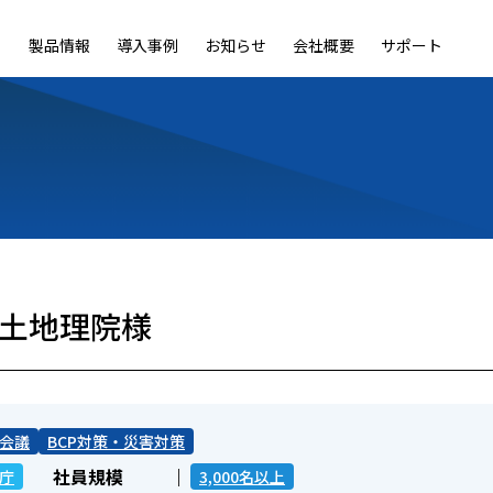
製品情報
導入事例
お知らせ
会社概要
サポート
ble
LiveOn Nano
LiveOn Call
LiveOn Chat
LiveOn RecX
LiveOn SSO+
L
国土地理院様
会議
BCP対策・災害対策
社員規模
庁
3,000名以上