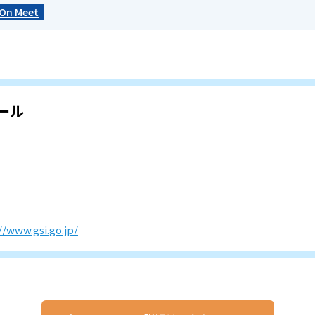
eOn Meet
ール
//www.gsi.go.jp/