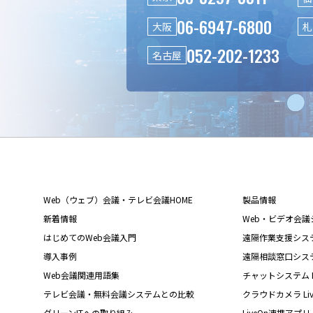
06-6947-6800
大阪
札
052-202-1233
名古屋
Web（ウェブ）会議・テレビ会議HOME
製品情報
新着情報
Web・ビデオ会議シス
はじめてのWeb会議入門
遠隔作業支援システム L
導入事例
遠隔相談窓口システム L
Web会議関連用語集
チャットシステム Liv
テレビ会議・無料会議システムとの比較
クラウドカメラ Live
グリーンITへの取り組み
LiveOn連携アプリ