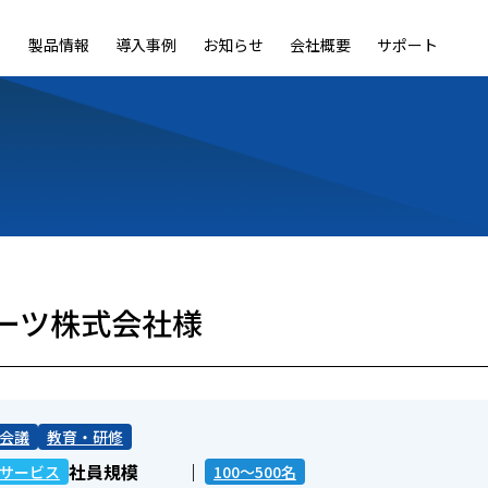
製品情報
導入事例
お知らせ
会社概要
サポート
ble
LiveOn Nano
LiveOn Call
LiveOn Chat
LiveOn RecX
LiveOn SSO+
L
ーツ株式会社様
会議
教育・研修
社員規模
サービス
100～500名