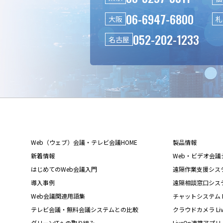
06-6947-6800
大阪
札
052-202-1233
名古屋
Web（ウェブ）会議・テレビ会議HOME
製品情報
新着情報
Web・ビデオ会議シス
はじめてのWeb会議入門
遠隔作業支援システム L
導入事例
遠隔相談窓口システム L
Web会議関連用語集
チャットシステム Liv
テレビ会議・無料会議システムとの比較
クラウドカメラ Live
グリーンITへの取り組み
LiveOn連携アプリ