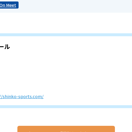
eOn Meet
ール
//shinko-sports.com/