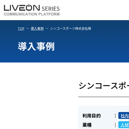
LiveOn Meet
LiveOn Weara
TOP
導入事例
シンコースポーツ株式会社様
導入事例
シンコースポ
利用目的
社内
業種
人材