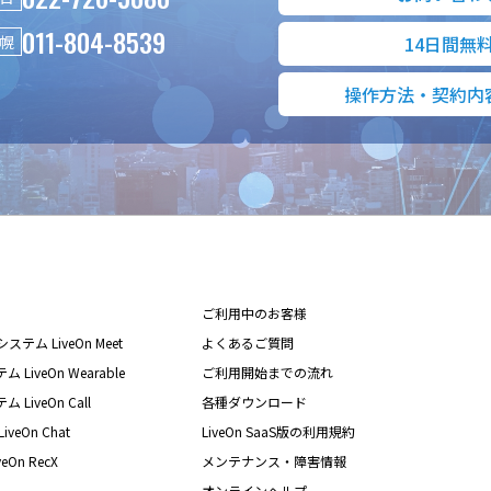
011-804-8539
幌
14日間無
操作方法・契約内
ご利用中のお客様
テム LiveOn Meet
よくあるご質問
iveOn Wearable
ご利用開始までの流れ
iveOn Call
各種ダウンロード
eOn Chat
LiveOn SaaS版の利用規約
On RecX
メンテナンス・障害情報
オンラインヘルプ